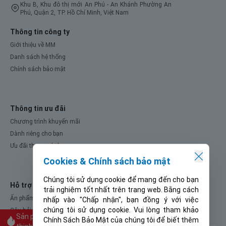
Khu B, Khu đô thị mới An Phú - An Khánh Phường An
Phú, Quận 2, TP. Hồ Chí Minh, Việt Nam
Thông tin công ty
Giới thiệu về MM
Danh sách hệ thống
Chính sách bảo mật
Thông tin ưu đãi
Chương trình khuyến mãi
Dành riêng cho bạn
Ưu đãi thương hiệu
Cookies & Chính sách bảo mật
Chúng tôi sử dụng cookie để mang đến cho bạn
Hỗ trợ khách hàng
trải nghiệm tốt nhất trên trang web. Bằng cách
Ấn phẩm khuyến mãi
nhấp vào "Chấp nhận", bạn đồng ý với việc
chúng tôi sử dụng cookie. Vui lòng tham khảo
Câu hỏi thường gặp
Sản phẩm
Chính Sách Bảo Mật của chúng tôi để biết thêm
Ý kiến khách hàng