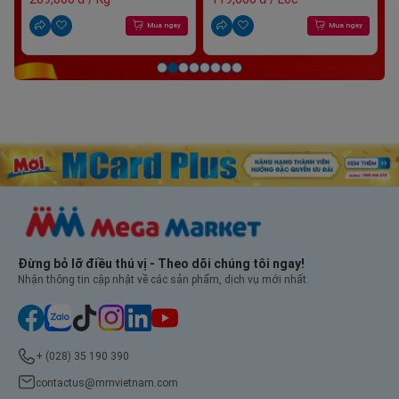
ay
Mua ngay
Mua ngay
Item
3
of
8
Đừng bỏ lỡ điều thú vị - Theo dõi chúng tôi ngay!
Nhận thông tin cập nhật về các sản phẩm, dịch vụ mới nhất.
+ (028) 35 190 390
contactus@mmvietnam.com