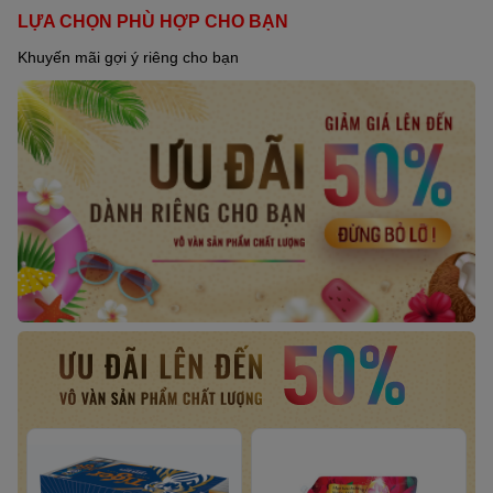
of
LỰA CHỌN PHÙ HỢP CHO BẠN
5
Khuyến mãi gợi ý riêng cho bạn