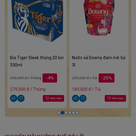
24
Bia Tiger Sleek thùng 20 lon
Nước xả Downy đam mê túi
Nư
330ml
3l
-4%
-20%
290,000 đ / Thùng
235,000 đ / Túi
23
279,000 đ / Thùng
189,000 đ / Túi
18
ay
Mua ngay
Mua ngay
Item
2
of
6