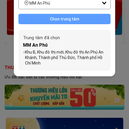
MM An Phú
Chọn trung tâm
Trung tâm đã chọn
30/07/2026 - 20/09/2026
MM An Phú
Item
Khu B, Khu đô thị mới, Khu đô thị An Phú An
5
Khánh, Thành phố Thủ Đức, Thành phố Hồ
of
Chí Minh
4
THƯƠNG HIỆU LỚN KHUYẾN MÃI TO
Ưu đãi đặc biệt từ các thương hiệu nổi bật