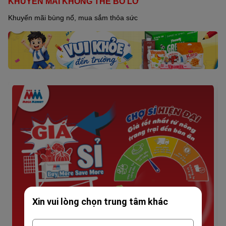
KHUYẾN MÃI KHÔNG THỂ BỎ LỠ
Khuyến mãi bùng nổ, mua sắm thỏa sức
Xin vui lòng chọn trung tâm khác
0