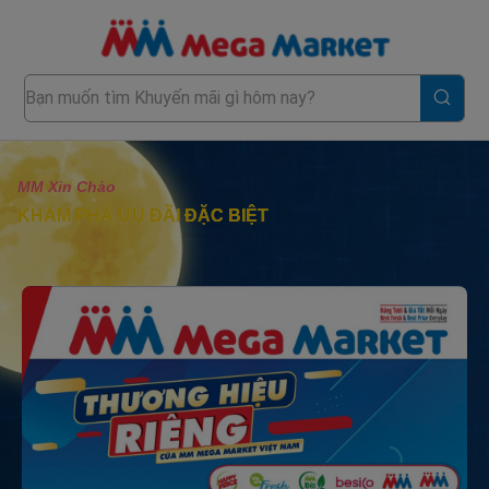
MM Xin Chào
KHÁM PHÁ ƯU ĐÃI ĐẶC BIỆT